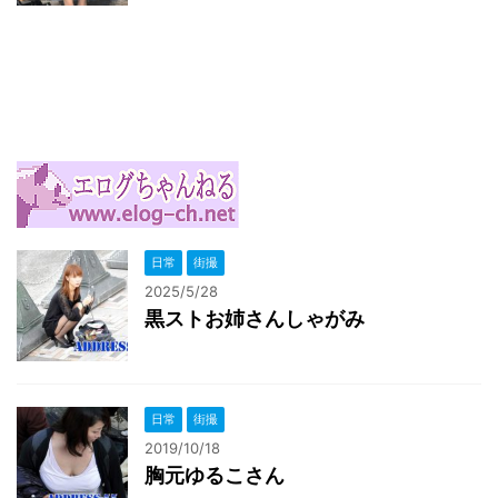
日常
街撮
2025/5/28
黒ストお姉さんしゃがみ
日常
街撮
2019/10/18
胸元ゆるこさん