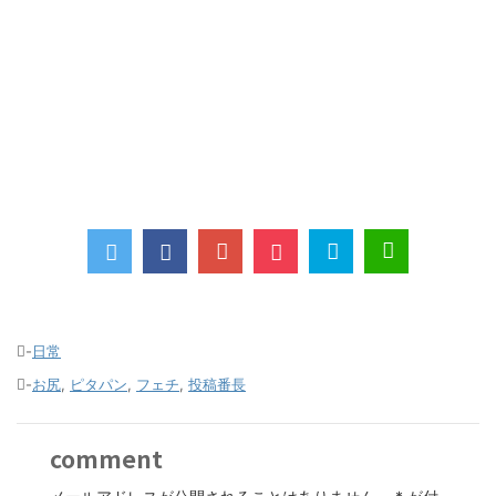
-
日常
-
お尻
,
ピタパン
,
フェチ
,
投稿番長
comment