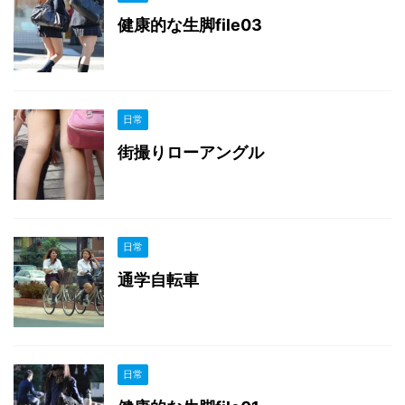
健康的な生脚file03
日常
街撮りローアングル
日常
通学自転車
日常