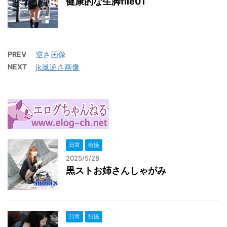
健康的な生脚file01
PREV
逆さ画像
NEXT
jk風逆さ画像
日常
街撮
2025/5/28
黒ストお姉さんしゃがみ
日常
街撮