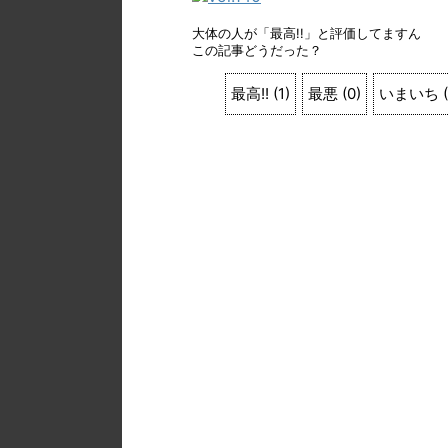
大体の人が「最高!!」と評価してますん
この記事どうだった？
最高!!
(
1
)
最悪
(
0
)
いまいち
(