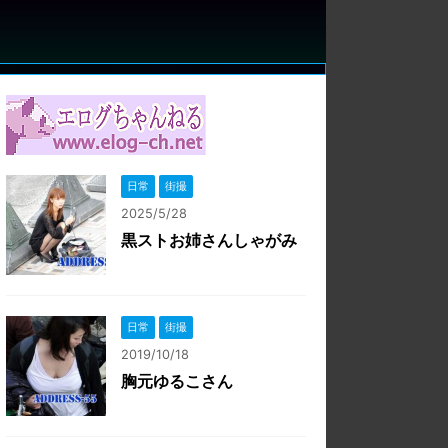
日常
街撮
2025/5/28
黒ストお姉さんしゃがみ
日常
街撮
2019/10/18
胸元ゆるこさん