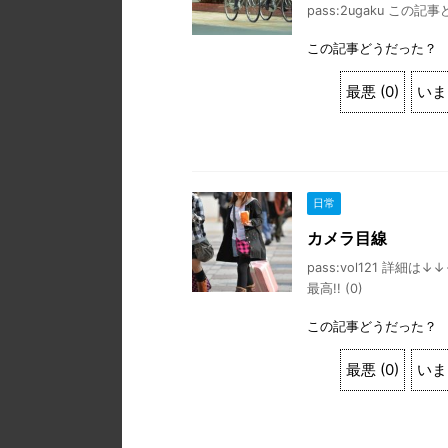
pass:2ugaku この記事
この記事どうだった？
最悪
(
0
)
いま
日常
カメラ目線
pass:vol121 詳細は
最高!! (0)
この記事どうだった？
最悪
(
0
)
いま