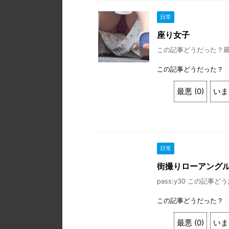
日常
座り女子
この記事どうだった？最悪 (0
この記事どうだった？
最悪
(
0
)
いま
日常
街撮りローアング
pass:y30 この記事どうだ
この記事どうだった？
最悪
(
0
)
いま