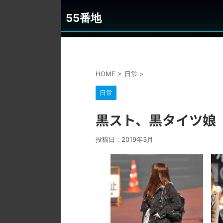
55番地
HOME
>
日常
>
日常
黒スト、黒タイツ娘
投稿日：
2019年3月