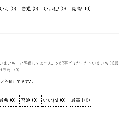
いち
(
0
)
普通
(
0
)
いいね!
(
0
)
最高!!
(
0
)
の人が「いまいち」と評価してますんこの記事どうだった？いまいち (1)最
)最高!! (0)
」と評価してますん
最悪
(
0
)
普通
(
0
)
いいね!
(
0
)
最高!!
(
0
)