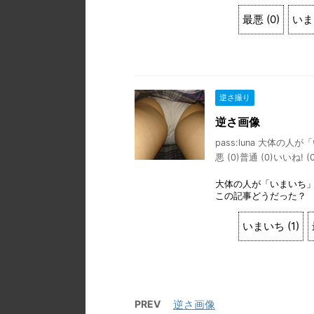
最悪
(
0
)
いま
逆さ撮り
逆さ画像
pass:luna 大体
悪 (0)普通 (0)いいね! (0
大体の人が「いまいち
この記事どうだった？
いまいち
(
1
)
PREV
逆さ画像